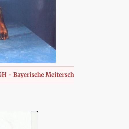
erische Meiterschaft des KfT., offen für alle