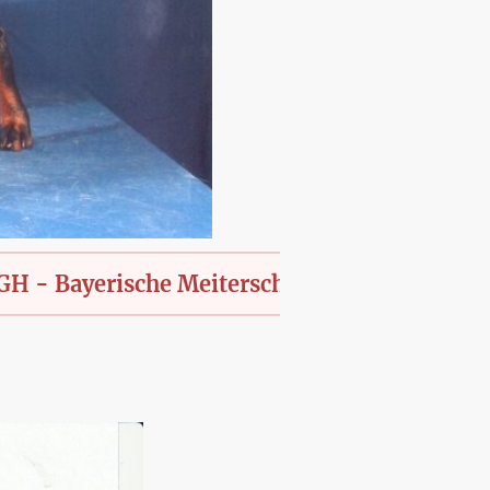
yerische Meiterschaft des KfT., offen für all