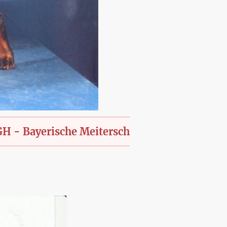
erische Meiterschaft des KfT., offen für alle