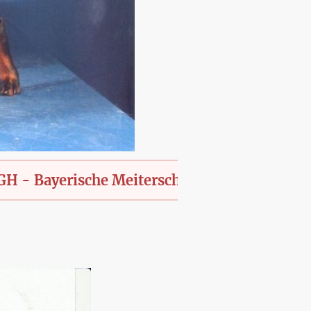
erische Meiterschaft des KfT., offen für alle