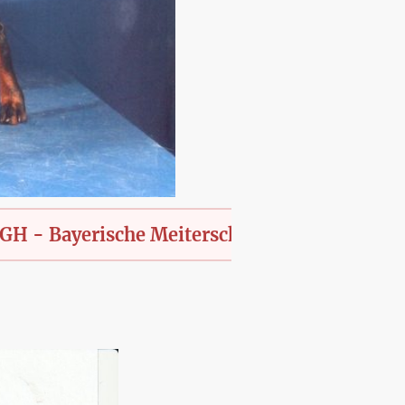
yerische Meiterschaft des KfT., offen für all