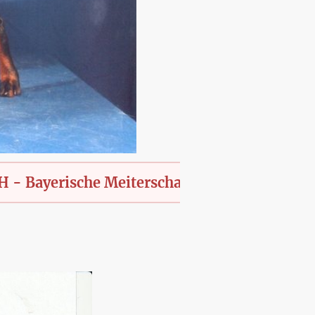
rische Meiterschaft des KfT., offen für alle 