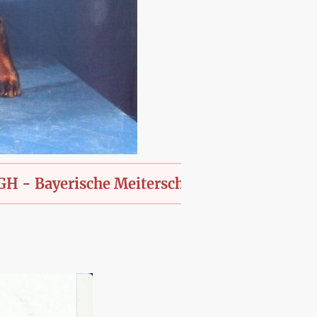
erische Meiterschaft des KfT., offen für alle