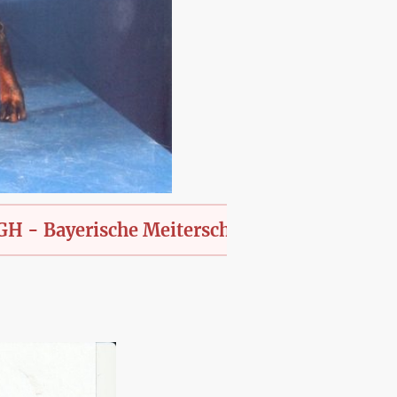
erische Meiterschaft des KfT., offen für alle