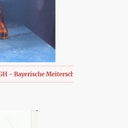
erische Meiterschaft des KfT., offen für alle