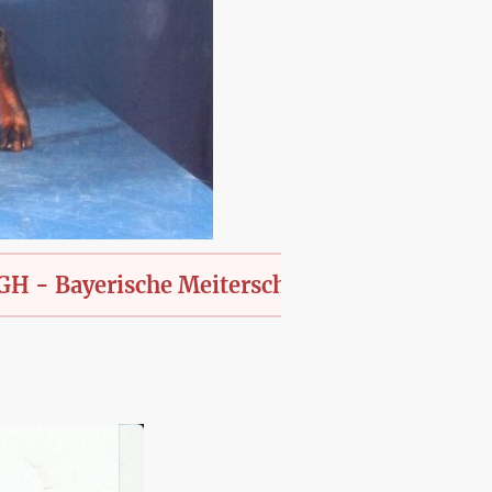
yerische Meiterschaft des KfT., offen für all