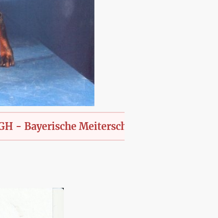
yerische Meiterschaft des KfT., offen für all