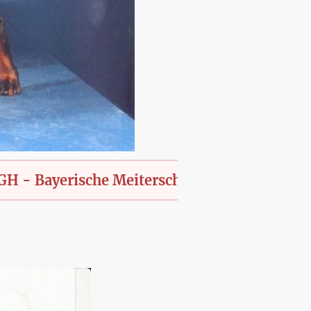
yerische Meiterschaft des KfT., offen für all