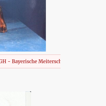
erische Meiterschaft des KfT., offen für alle