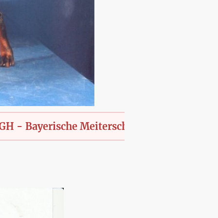
ayerische Meiterschaft des KfT., offen für al