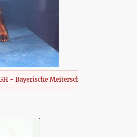
yerische Meiterschaft des KfT., offen für all