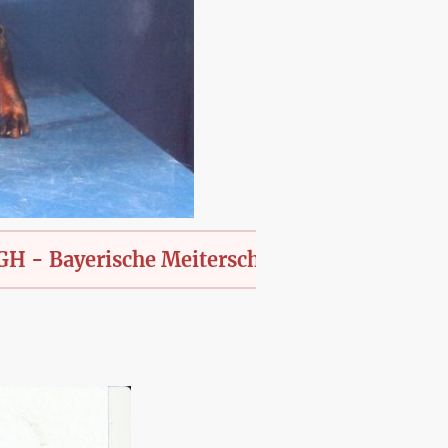
erische Meiterschaft des KfT., offen für alle