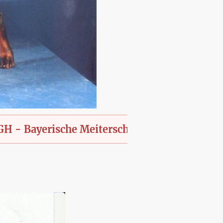
erische Meiterschaft des KfT., offen für alle