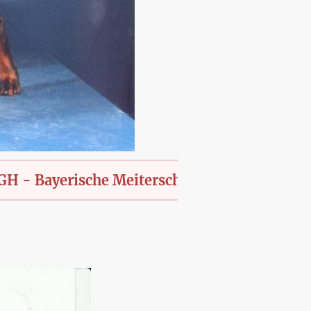
yerische Meiterschaft des KfT., offen für all