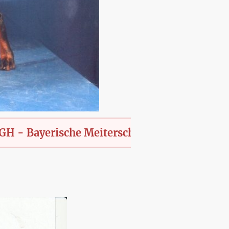
yerische Meiterschaft des KfT., offen für all