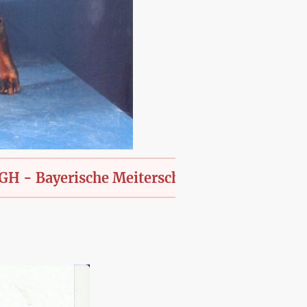
yerische Meiterschaft des KfT., offen für all