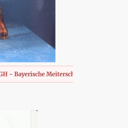
ayerische Meiterschaft des KfT., offen für al