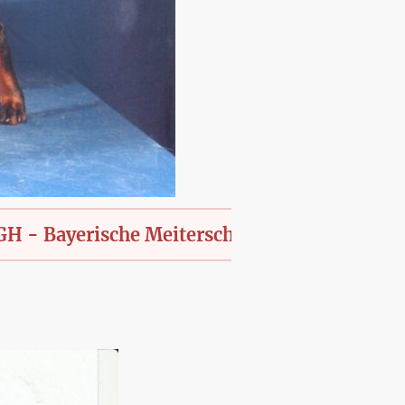
erische Meiterschaft des KfT., offen für alle