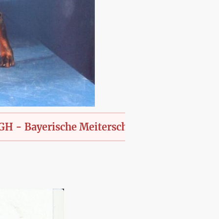
yerische Meiterschaft des KfT., offen für all